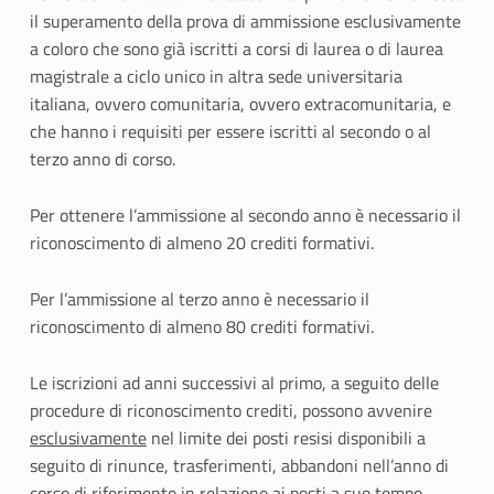
A
il superamento della prova di ammissione esclusivamente
r
a coloro che sono già iscritti a corsi di laurea o di laurea
t
magistrale a ciclo unico in altra sede universitaria
italiana, ovvero comunitaria, ovvero extracomunitaria, e
.
che hanno i requisiti per essere iscritti al secondo o al
terzo anno di corso.
1
0
Per ottenere l’ammissione al secondo anno è necessario il
riconoscimento di almeno 20 crediti formativi.
I
s
Per l’ammissione al terzo anno è necessario il
riconoscimento di almeno 80 crediti formativi.
c
Le iscrizioni ad anni successivi al primo, a seguito delle
r
procedure di riconoscimento crediti, possono avvenire
i
esclusivamente
nel limite dei posti resisi disponibili a
seguito di rinunce, trasferimenti, abbandoni nell’anno di
z
corso di riferimento in relazione ai posti a suo tempo