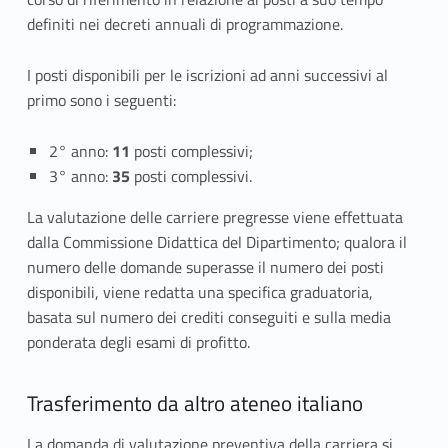
i
definiti nei decreti annuali di programmazione.
o
I posti disponibili per le iscrizioni ad anni successivi al
primo sono i seguenti:
n
i
2° anno:
11
posti complessivi;
3° anno:
35
posti complessivi.
a
La valutazione delle carriere pregresse viene effettuata
d
dalla Commissione Didattica del Dipartimento; qualora il
a
numero delle domande superasse il numero dei posti
disponibili, viene redatta una specifica graduatoria,
n
basata sul numero dei crediti conseguiti e sulla media
n
ponderata degli esami di profitto.
i
Trasferimento da altro ateneo italiano
s
La domanda di valutazione preventiva della carriera si