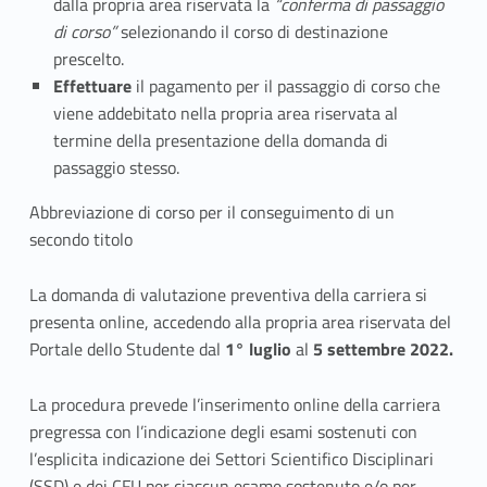
dalla propria area riservata la
“conferma di passaggio
g
di corso”
selezionando il corso di destinazione
prescelto.
u
Effettuare
il pagamento per il passaggio di corso che
i
viene addebitato nella propria area riservata al
termine della presentazione della domanda di
m
passaggio stesso.
e
Abbreviazione di corso per il conseguimento di un
secondo titolo
n
t
La domanda di valutazione preventiva della carriera si
presenta online, accedendo alla propria area riservata del
o
Portale dello Studente dal
1° luglio
al
5 settembre 2022.
s
La procedura prevede l’inserimento online della carriera
e
pregressa con l’indicazione degli esami sostenuti con
c
l’esplicita indicazione dei Settori Scientifico Disciplinari
(SSD) e dei CFU per ciascun esame sostenuto e/o per