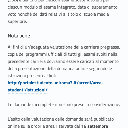
o
ciascun modulo di esame integrato, data di superamento,
voto nonché dei dati relativi al titolo di scuola media
n
superiore.
d
Nota bene
o
Ai fini di un’adeguata valutazione della carriera pregressa,
t
copia dei programmi ufficiali di tutti gli esami svolti nella
i
precedente carriera dovranno essere caricati al momento
della presentazione della domanda online seguendo le
t
istruzioni presenti al link
http://portalestudente.uniroma3.it/accedi/area-
o
studenti/istruzioni/
l
Le domande incomplete non sono prese in considerazione.
o
L’esito della valutazione delle domande sarà pubblicato
online sulla propria area riservata dal
16 settembre