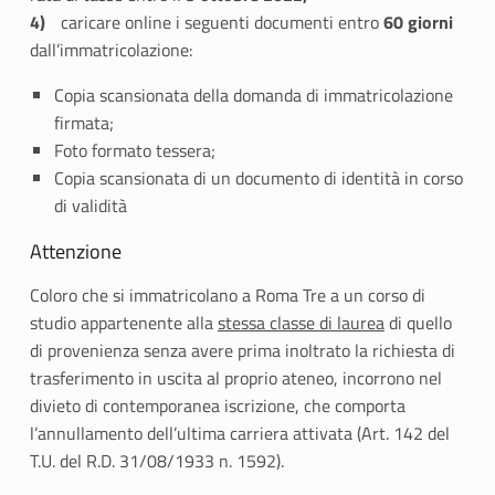
e
caricare online i seguenti documenti entro
60 giorni
r
dall’immatricolazione:
i
Copia scansionata della domanda di immatricolazione
firmata;
m
Foto formato tessera;
e
Copia scansionata di un documento di identità in corso
di validità
n
Attenzione
t
Coloro che si immatricolano a Roma Tre a un corso di
i
studio appartenente alla
stessa classe di laurea
di quello
,
di provenienza senza avere prima inoltrato la richiesta di
trasferimento in uscita al proprio ateneo, incorrono nel
p
divieto di contemporanea iscrizione, che comporta
l’annullamento dell’ultima carriera attivata (Art. 142 del
a
T.U. del R.D. 31/08/1933 n. 1592).