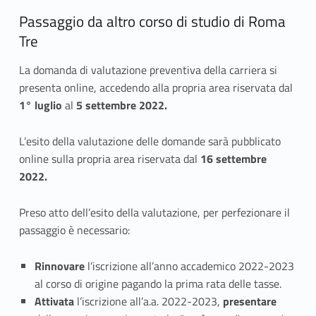
s
Passaggio da altro corso di studio di Roma
s
Tre
a
La domanda di valutazione preventiva della carriera si
g
presenta online, accedendo alla propria area riservata dal
g
1° luglio
al
5 settembre 2022.
i
L’esito della valutazione delle domande sarà pubblicato
online sulla propria area riservata dal
16 settembre
,
2022.
c
Preso atto dell’esito della valutazione, per perfezionare il
o
passaggio è necessario:
n
Rinnovare
l’iscrizione all’anno accademico 2022-2023
s
al corso di origine pagando la prima rata delle tasse.
Attivata
l’iscrizione all’a.a. 2022-2023,
presentare
e