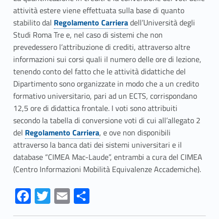
attività estere viene effettuata sulla base di quanto
stabilito dal
Regolamento Carriera
dell’Università degli
Studi Roma Tre e, nel caso di sistemi che non
prevedessero l’attribuzione di crediti, attraverso altre
informazioni sui corsi quali il numero delle ore di lezione,
tenendo conto del fatto che le attività didattiche del
Dipartimento sono organizzate in modo che a un credito
formativo universitario, pari ad un ECTS, corrispondano
12,5 ore di didattica frontale. I voti sono attribuiti
secondo la tabella di conversione voti di cui all’allegato 2
del
Regolamento Carriera
, e ove non disponibili
attraverso la banca dati dei sistemi universitari e il
database “CIMEA Mac-Laude”, entrambi a cura del CIMEA
(Centro Informazioni Mobilità Equivalenze Accademiche).
Fa
T
E
S
ce
w
m
h