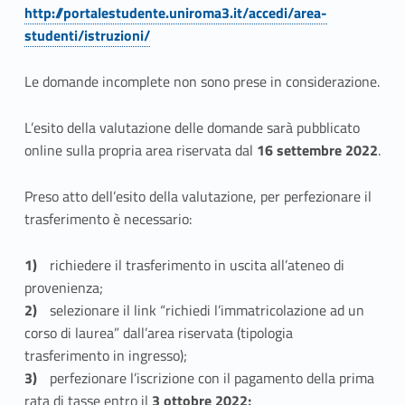
p
http://portalestudente.uniroma3.it/accedi/area-
studenti/istruzioni/
r
i
Le domande incomplete non sono prese in considerazione.
m
L’esito della valutazione delle domande sarà pubblicato
o
online sulla propria area riservata dal
16 settembre 2022
.
:
Preso atto dell’esito della valutazione, per perfezionare il
trasferimento è necessario:
T
r
richiedere il trasferimento in uscita all’ateneo di
provenienza;
a
selezionare il link “richiedi l’immatricolazione ad un
s
corso di laurea” dall’area riservata (tipologia
trasferimento in ingresso);
f
perfezionare l’iscrizione con il pagamento della prima
rata di tasse entro il
3 ottobre 2022;