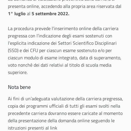
u
presenta online, accedendo alla propria area riservata dal
1° luglio
al
5 settembre 2022.
c
c
La procedura prevede l’inserimento online della carriera
pregressa con l’indicazione degli esami sostenuti con
e
l’esplicita indicazione dei Settori Scientifico Disciplinari
(SSD) e dei CFU per ciascun esame sostenuto e/o per
s
ciascun modulo di esame integrato, data di superamento,
s
voto nonché dei dati relativi al titolo di scuola media
superiore.
i
v
Nota bene
i
Ai fini di un’adeguata valutazione della carriera pregressa,
copia dei programmi ufficiali di tutti gli esami svolti nella
a
precedente carriera dovranno essere caricate al momento
della presentazione della domanda online seguendo le
l
istruzioni presenti al link