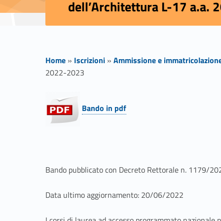
dell’Architettura L-17 a.a.
Home
»
Iscrizioni
»
Ammissione e immatricolazion
2022-2023
B
Bando in pdf
a
n
d
Bando pubblicato con Decret
o
Rettoral
e
n.
1179
/20
o
Data ultimo aggiornamento: 20/06/2022
I corsi di laurea ad accesso programmato nazionale pr