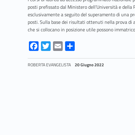
d
posti prefissato dal Ministero dell’Università e della 
i
esclusivamente a seguito del superamento di una prov
posti. Sulla base dei risultati ottenuti nella prova 
a
che si collocano in posizione utile possono immatrico
m
Fa
T
E
S
ce
w
m
h
m
b
itt
ai
ar
ROBERTA EVANGELISTA
20 Giugno 2022
i
o
er
l
e
Skip back to navigation
o
s
k
s
i