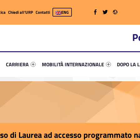
WebMan on Facebook
WebMan on Twitter
WebMan on Radio
ica
Chiedi all’URP
Contatti
ENG
P
primary-69704-7
ifier #link-menu-primary-27871-26
Link identifier #link-menu-primary-89194-37
Link identifier #link-menu-primary-41116-52
Link identi
CARRIERA
MOBILITÀ INTERNAZIONALE
DOPO LA 
so di Laurea ad accesso programmato na