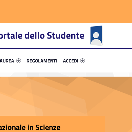
ortale dello Studente
fier #link-menu-primary-21859-66
Link identifier #link-menu-primary-15487-72
Link identifier #link-menu-primar
LAUREA
REGOLAMENTI
ACCEDI
zionale in Scienze