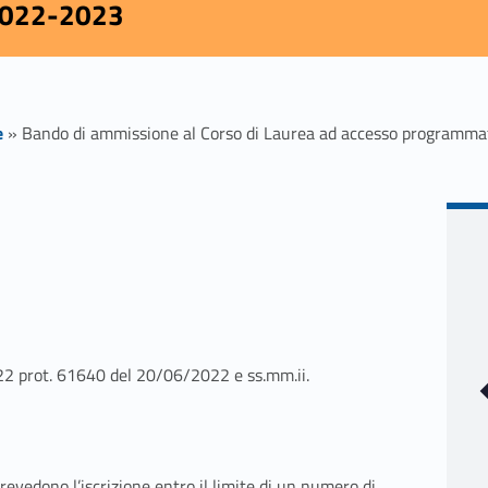
 2022-2023
e
»
Bando di ammissione al Corso di Laurea ad accesso programmato
2
2
prot. 61640
del 20/06
/2
02
2
e
ss.mm.ii
.
evedono l’iscrizione entro il limite di un numero di