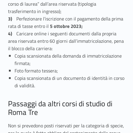
corso di laurea” dall’area riservata (tipologia
e
trasferimento in ingresso);
Perfezionare l’iscrizione con il pagamento della prima
,
rata di tasse entro il
5 ottobre 2023;
a
Caricare online i seguenti documenti dalla propria
area riservata entro 60 giorni dall’immatricolazione, pena
b
il blocco della carriera:
b
Copia scansionata della domanda di immatricolazione
firmata;
r
Foto formato tessera;
Copia scansionata di un documento di identità in corso
e
di validità.
v
Passaggi da altri corsi di studio di
i
Roma Tre
a
Non si prevedono posti riservati per la categoria di specie,
z
per la quale è fatto obbligo del sostenimento della prova