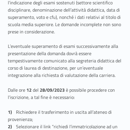
u
l’indicazione degli esami sostenuti (settore scientifico
d
disciplinare, denominazione dell’attività didattica, data di
superamento, voto e cfu), nonché i dati relativi al titolo di
i
scuola media superiore. Le domande incomplete non sono
prese in considerazione.
o
d
L’eventuale superamento di esami successivamente alla
presentazione della domanda dovrà essere
i
tempestivamente comunicato alla segreteria didattica del
R
corso di laurea di destinazione, per un’eventuale
integrazione alla richiesta di valutazione della carriera.
o
Dalle ore
12
del
28/09/2023
è possibile procedere con
m
l’iscrizione, a tal fine è necessario:
a
Richiedere il trasferimento in uscita all’ateneo di
T
provenienza;
r
Selezionare il link “richiedi l’immatricolazione ad un