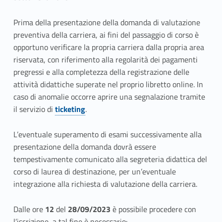
p
Prima della presentazione della domanda di valutazione
e
preventiva della carriera, ai fini del passaggio di corso è
r
opportuno verificare la propria carriera dalla propria area
riservata, con riferimento alla regolarità dei pagamenti
i
pregressi e alla completezza della registrazione delle
l
attività didattiche superate nel proprio libretto online. In
caso di anomalie occorre aprire una segnalazione tramite
c
il servizio di
ticketing
.
o
L’eventuale superamento di esami successivamente alla
n
presentazione della domanda dovrà essere
tempestivamente comunicato alla segreteria didattica del
s
corso di laurea di destinazione, per un’eventuale
e
integrazione alla richiesta di valutazione della carriera.
g
Dalle ore
12
del
28/09/2023
è possibile procedere con
l’iscrizione, a tal fine è necessario: