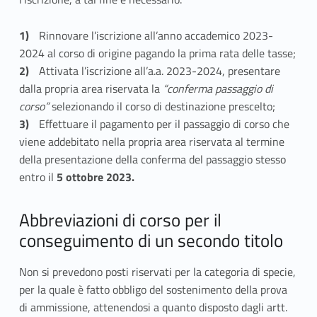
u
i
Rinnovare l’iscrizione all’anno accademico 2023-
2024 al corso di origine pagando la prima rata delle tasse;
m
Attivata l’iscrizione all’a.a. 2023-2024, presentare
e
dalla propria area riservata la
“conferma passaggio di
corso”
selezionando il corso di destinazione prescelto;
n
Effettuare il pagamento per il passaggio di corso che
viene addebitato nella propria area riservata al termine
t
della presentazione della conferma del passaggio stesso
o
entro il
5
ottobre 2023.
d
Abbreviazioni di corso per il
i
conseguimento di un secondo titolo
u
Non si prevedono posti riservati per la categoria di specie,
n
per la quale è fatto obbligo del sostenimento della prova
di ammissione, attenendosi a quanto disposto dagli artt.