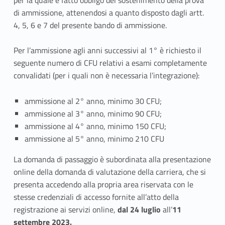
i
di ammissione, attenendosi a quanto disposto dagli artt.
4, 5, 6 e 7 del presente bando di ammissione.
o
n
Per l’ammissione agli anni successivi al 1° è richiesto il
seguente numero di CFU relativi a esami completamente
i
convalidati (per i quali non è necessaria l’integrazione):
d
ammissione al 2° anno, minimo 30 CFU;
i
ammissione al 3° anno, minimo 90 CFU;
ammissione al 4° anno, minimo 150 CFU;
c
ammissione al 5° anno, minimo 210 CFU
o
La domanda di passaggio è subordinata alla presentazione
r
online della domanda di valutazione della carriera, che si
presenta accedendo alla propria area riservata con le
s
stesse credenziali di accesso fornite all’atto della
o
registrazione ai servizi online,
dal 24 luglio
all’
11
settembre 2023.