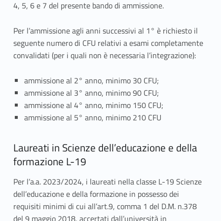
s
4, 5, 6 e 7 del presente bando di ammissione.
e
Per l’ammissione agli anni successivi al 1° è richiesto il
c
seguente numero di CFU relativi a esami completamente
convalidati (per i quali non è necessaria l’integrazione):
o
n
ammissione al 2° anno, minimo 30 CFU;
ammissione al 3° anno, minimo 90 CFU;
d
ammissione al 4° anno, minimo 150 CFU;
o
ammissione al 5° anno, minimo 210 CFU
t
Laureati in Scienze dell’educazione e della
i
formazione L-19
t
Per l’a.a. 2023/2024, i laureati nella classe L-19 Scienze
dell’educazione e della formazione in possesso dei
o
requisiti minimi di cui all’art.9, comma 1 del D.M. n.378
l
del 9 maggio 2018, accertati dall’università in