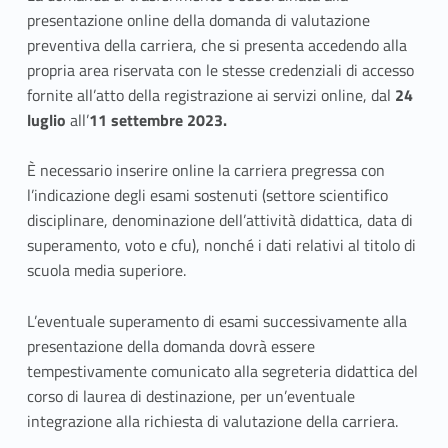
presentazione online della domanda di valutazione
f
preventiva della carriera, che si presenta accedendo alla
e
propria area riservata con le stesse credenziali di accesso
fornite all’atto della registrazione ai servizi online, dal
24
r
luglio
all’
11 settembre 2023.
i
È necessario inserire online la carriera pregressa con
m
l’indicazione degli esami sostenuti (settore scientifico
disciplinare, denominazione dell’attività didattica, data di
e
superamento, voto e cfu), nonché i dati relativi al titolo di
n
scuola media superiore.
t
L’eventuale superamento di esami successivamente alla
i
presentazione della domanda dovrà essere
tempestivamente comunicato alla segreteria didattica del
d
corso di laurea di destinazione, per un’eventuale
integrazione alla richiesta di valutazione della carriera.
a