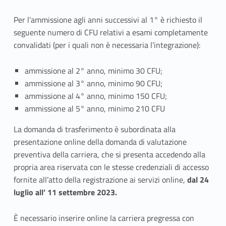
a
Per l’ammissione agli anni successivi al 1° è richiesto il
i
seguente numero di CFU relativi a esami completamente
c
convalidati (per i quali non è necessaria l’integrazione):
o
ammissione al 2° anno, minimo 30 CFU;
r
ammissione al 3° anno, minimo 90 CFU;
ammissione al 4° anno, minimo 150 CFU;
s
ammissione al 5° anno, minimo 210 CFU
i
La domanda di trasferimento è subordinata alla
presentazione online della domanda di valutazione
d
preventiva della carriera, che si presenta accedendo alla
i
propria area riservata con le stesse credenziali di accesso
fornite all’atto della registrazione ai servizi online,
dal 24
s
luglio all’ 11 settembre 2023.
t
È necessario inserire online la carriera pregressa con