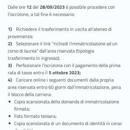
a
Dalle ore
12
del
28/09/2023
è possibile procedere con
l’iscrizione, a tal fine è necessario:
l
t
Richiedere il trasferimento in uscita all’ateneo di
provenienza;
r
Selezionare il link “richiedi l’immatricolazione ad un
corso di laurea” dall’area riservata (tipologia
i
trasferimento in ingresso);
A
Perfezionare l’iscrizione con il pagamento della prima
rata di tasse entro il
5 ottobre 2023;
t
Caricare online i seguenti documenti dalla propria
e
area riservata entro 60 giorni dall’immatricolazione, pena
il blocco della carriera:
n
Copia scansionata della domanda di immatricolazione
firmata;
e
Foto formato tessera;
i
Copia scansionata di un documento di identità in corso