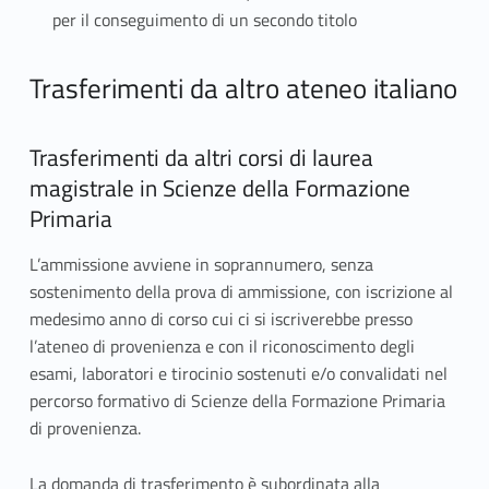
per il conseguimento di un secondo titolo
A
Trasferimenti da altro ateneo italiano
r
Trasferimenti da altri corsi di laurea
t
magistrale in Scienze della Formazione
.
Primaria
1
L’ammissione avviene in soprannumero, senza
sostenimento della prova di ammissione, con iscrizione al
0
medesimo anno di corso cui ci si iscriverebbe presso
T
l’ateneo di provenienza e con il riconoscimento degli
esami, laboratori e tirocinio sostenuti e/o convalidati nel
r
percorso formativo di Scienze della Formazione Primaria
di provenienza.
a
s
La domanda di trasferimento è subordinata alla