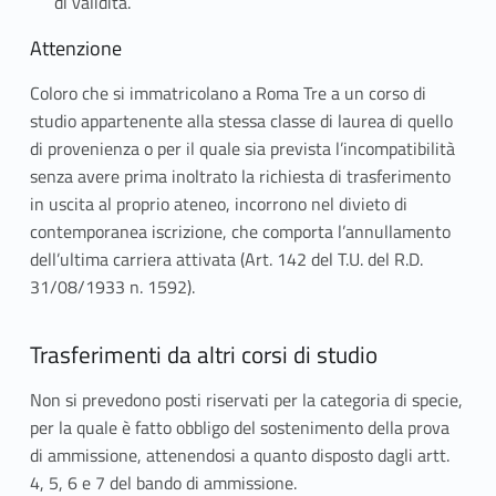
di validità.
,
Attenzione
p
Coloro che si immatricolano a Roma Tre a un corso di
a
studio appartenente alla stessa classe di laurea di quello
s
di provenienza o per il quale sia prevista l’incompatibilità
senza avere prima inoltrato la richiesta di trasferimento
s
in uscita al proprio ateneo, incorrono nel divieto di
contemporanea iscrizione, che comporta l’annullamento
a
dell’ultima carriera attivata (Art. 142 del T.U. del R.D.
g
31/08/1933 n. 1592).
g
Trasferimenti da altri corsi di studio
i
Non si prevedono posti riservati per la categoria di specie,
t
per la quale è fatto obbligo del sostenimento della prova
r
di ammissione, attenendosi a quanto disposto dagli artt.
4, 5, 6 e 7 del bando di ammissione.