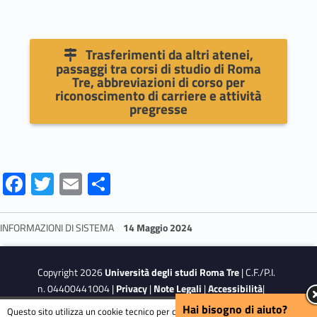
Trasferimenti da altri atenei,
passaggi tra corsi di studio di Roma
Tre, abbreviazioni di corso per
riconoscimento di carriere e attività
pregresse
Fa
T
E
S
ce
w
m
h
b
itt
ai
ar
INFORMAZIONI DI SISTEMA
14 Maggio 2024
o
er
l
e
Skip back to navigation
o
Copyright 2026
Università degli studi Roma Tre
| C.F./P.I.
k
n. 04400441004 |
Privacy
|
Note Legali
|
Accessibilità
|
Obiettivi di accessibilità
Hai bisogno di aiuto?
Questo sito utilizza un cookie tecnico per consentire la corretta navigazione.