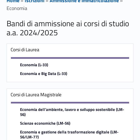
Home
»
Iscrizioni
»
Ammissione e immatricolazione
»
Economia
Bandi di ammissione ai corsi di studio
E
a.a. 2024/2025
c
Corsi di Laurea
o
n
Economia (L-33)
Economia e Big Data (L-33)
o
m
Corsi di Laurea Magistrale
i
Economia dell’ambiente, lavoro e sviluppo sostenibile (LM-
a
56)
Scienze economiche (LM-56)
Economia e gestione della trasformazione digitale (LM-
56/LM-77)