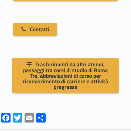
f
o
r
Contatti
m
a
t
Trasferimenti da altri atenei,
passaggi tra corsi di studio di Roma
i
Tre, abbreviazioni di corso per
riconoscimento di carriere e attività
c
pregresse
a
e
Fa
T
E
S
d
ce
w
m
h