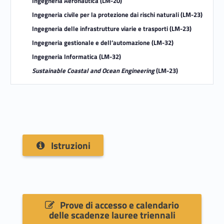
Ingegneria Aeronautica (LM-20)
i
Ingegneria civile per la protezione dai rischi naturali (LM-23)
a
Ingegneria delle infrastrutture viarie e trasporti (LM-23)
Ingegneria gestionale e dell’automazione (LM-32)
C
Ingegneria Informatica (LM-32)
i
Sustainable Coastal and Ocean Engineering
(LM-23)
v
i
l
Istruzioni
e
,
I
Prove di accesso e calendario
n
delle scadenze lauree triennali