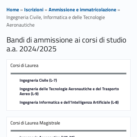
Home
»
Iscrizioni
»
Ammissione e immatricolazione
»
Ingegneria Civile, Informatica e delle Tecnologie
Aeronautiche
Bandi di ammissione ai corsi di studio
I
a.a. 2024/2025
n
Corsi di Laurea
g
e
Ingegneria Civile (L-7)
Ingegneria delle Tecnologie Aeronautiche e del Trasporto
g
Aereo (L-9)
Ingegneria Informatica e dell'Intelligenza Artificiale (L-8)
n
e
Corsi di Laurea Magistrale
r