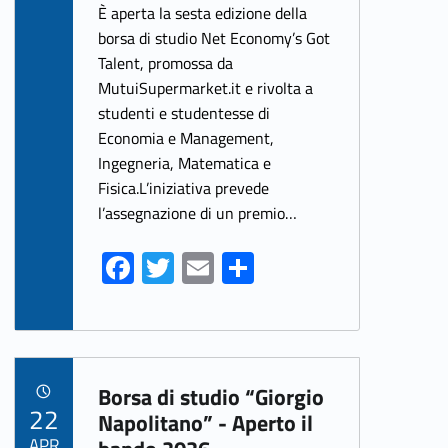
ce
w
m
h
È aperta la sesta edizione della
b
itt
ai
ar
borsa di studio Net Economy’s Got
Talent, promossa da
o
er
l
e
MutuiSupermarket.it e rivolta a
o
studenti e studentesse di
k
Economia e Management,
Ingegneria, Matematica e
Fisica.L’iniziativa prevede
l’assegnazione di un premio…
Fa
T
E
S
ce
w
m
h
b
itt
ai
ar
o
er
l
e
Link identifier archive #link-archive-69804
o
Borsa di studio “Giorgio
POSTED ON:
22
k
Napolitano” - Aperto il
APR