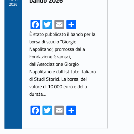
bando 2026
2026
Fa
T
E
S
ce
w
m
h
È stato pubblicato il bando per la
b
itt
ai
ar
borsa di studio “Giorgio
Napolitano”, promossa dalla
o
er
l
e
Fondazione Gramsci,
o
dall’Associazione Giorgio
k
Napolitano e dall’Istituto Italiano
di Studi Storici. La borsa, del
valore di 10.000 euro e della
durata…
Fa
T
E
S
ce
w
m
h
b
itt
ai
ar