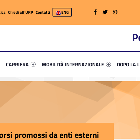
WebMan on Facebook
WebMan on Twitter
WebMan on Radio
ica
Chiedi all’URP
Contatti
ENG
P
primary-85146-7
ifier #link-menu-primary-66330-26
Link identifier #link-menu-primary-8565-37
Link identifier #link-menu-primary-78924-52
Link identi
CARRIERA
MOBILITÀ INTERNAZIONALE
DOPO LA 
orsi promossi da enti esterni