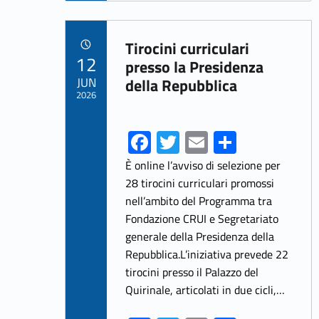
b
itt
ai
ar
o
er
l
e
Link identifier archive #link-archive-72188
o
Tirocini curriculari
POSTED ON:
12
k
presso la Presidenza
JUN
della Repubblica
2026
Fa
T
E
S
ce
w
m
h
È online l’avviso di selezione per
b
itt
ai
ar
28 tirocini curriculari promossi
nell’ambito del Programma tra
o
er
l
e
Fondazione CRUI e Segretariato
o
generale della Presidenza della
k
Repubblica.L’iniziativa prevede 22
tirocini presso il Palazzo del
Quirinale, articolati in due cicli,…