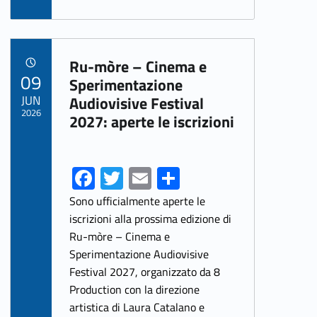
b
itt
ai
ar
o
er
l
e
Link identifier archive #link-archive-6079
o
Ru-mòre – Cinema e
POSTED ON:
09
k
Sperimentazione
JUN
Audiovisive Festival
2026
2027: aperte le iscrizioni
Fa
T
E
S
ce
w
m
h
Sono ufficialmente aperte le
b
itt
ai
ar
iscrizioni alla prossima edizione di
Ru-mòre – Cinema e
o
er
l
e
Sperimentazione Audiovisive
o
Festival 2027, organizzato da 8
k
Production con la direzione
artistica di Laura Catalano e