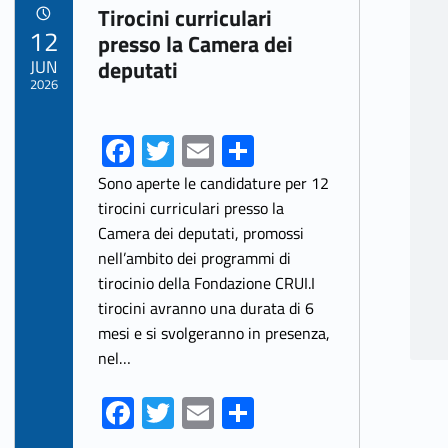
Link identifier archive #link-archive-36228
Tirocini curriculari
POSTED ON:
12
presso la Camera dei
JUN
deputati
2026
Fa
T
E
S
ce
w
m
h
Sono aperte le candidature per 12
b
itt
ai
ar
tirocini curriculari presso la
Camera dei deputati, promossi
o
er
l
e
nell’ambito dei programmi di
o
tirocinio della Fondazione CRUI.I
k
tirocini avranno una durata di 6
mesi e si svolgeranno in presenza,
nel…
Fa
T
E
S
ce
w
m
h