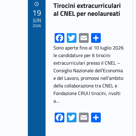
Link identifier archive #link-archive-16411
o
Tirocini extracurriculari
POSTED ON:
19
k
al CNEL per neolaureati
JUN
2026
Fa
T
E
S
ce
w
m
h
Sono aperte fino al 10 luglio 2026
b
itt
ai
ar
le candidature per 6 tirocini
extracurriculari presso il CNEL –
o
er
l
e
Consiglio Nazionale dell’Economia
o
e del Lavoro, promossi nell’ambito
k
della collaborazione tra CNEL e
Fondazione CRUI.I tirocini, rivolti
a…
Fa
T
E
S
ce
w
m
h