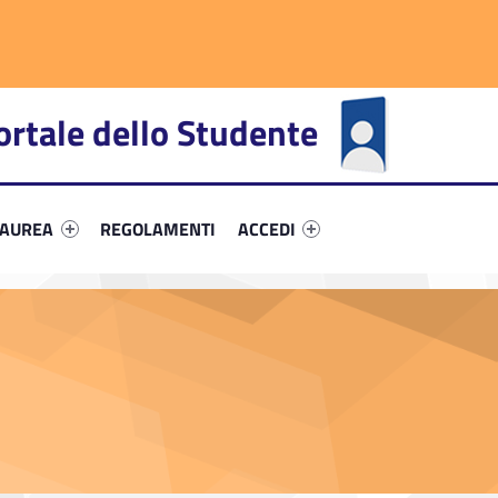
ortale dello Studente
fier #link-menu-primary-79779-66
Link identifier #link-menu-primary-90178-72
Link identifier #link-menu-primar
LAUREA
REGOLAMENTI
ACCEDI