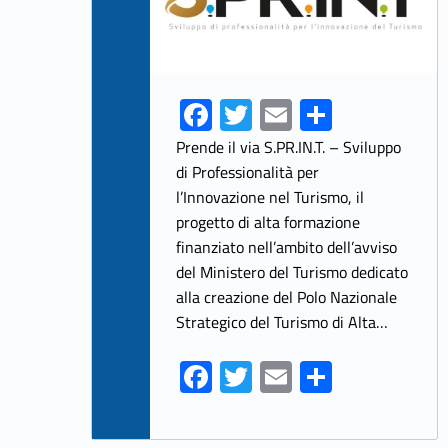
Fa
T
E
S
ce
w
m
h
Prende il via S.PR.IN.T. – Sviluppo
b
itt
ai
ar
di Professionalità per
l’Innovazione nel Turismo, il
o
er
l
e
progetto di alta formazione
o
finanziato nell’ambito dell’avviso
k
del Ministero del Turismo dedicato
alla creazione del Polo Nazionale
Strategico del Turismo di Alta…
Fa
T
E
S
ce
w
m
h
b
itt
ai
ar