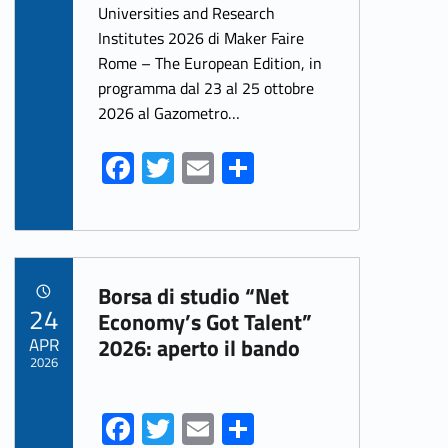
Universities and Research
o
er
l
e
Institutes 2026 di Maker Faire
o
Rome – The European Edition, in
k
programma dal 23 al 25 ottobre
2026 al Gazometro…
Fa
T
E
S
ce
w
m
h
b
itt
ai
ar
o
er
l
e
Link identifier archive #link-archive-34297
o
Borsa di studio “Net
POSTED ON:
24
k
Economy’s Got Talent”
APR
2026: aperto il bando
2026
Fa
T
E
S