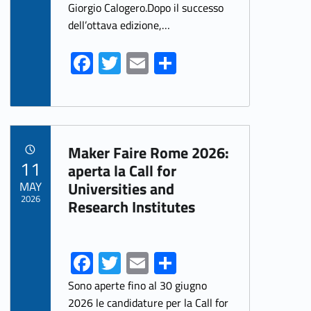
Giorgio Calogero.Dopo il successo
dell’ottava edizione,…
Fa
T
E
S
ce
w
m
h
b
itt
ai
ar
o
er
l
e
Link identifier archive #link-archive-79667
o
Maker Faire Rome 2026:
POSTED ON:
11
k
aperta la Call for
MAY
Universities and
2026
Research Institutes
Fa
T
E
S
ce
w
m
h
Sono aperte fino al 30 giugno
b
itt
ai
ar
2026 le candidature per la Call for