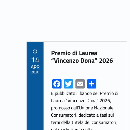
o
er
l
e
o
k
Link identifier archive #link-archive-77764
Premio di Laurea
POSTED ON:
14
“Vincenzo Dona” 2026
APR
2026
Fa
T
E
S
ce
w
m
h
È pubblicato il bando del Premio di
b
itt
ai
ar
Laurea “Vincenzo Dona” 2026,
promosso dall’Unione Nazionale
o
er
l
e
Consumatori, dedicato a tesi sui
o
temi della tutela dei consumatori,
del marketing e della