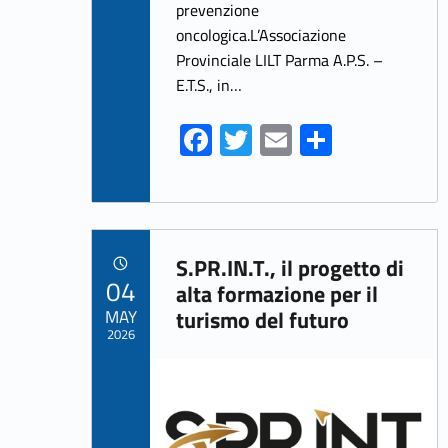
prevenzione
oncologica.L’Associazione
Provinciale LILT Parma A.P.S. –
E.T.S., in…
Fa
T
E
S
ce
w
m
h
b
itt
ai
ar
o
er
l
e
Link identifier archive #link-archive-37972
o
S.PR.IN.T., il progetto di
POSTED ON:
04
k
alta formazione per il
MAY
turismo del futuro
2026
Link identifier archive #link-archive-thumb-soap-58344