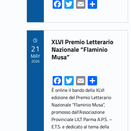
Fa
T
E
S
ce
w
m
h
b
itt
ai
ar
o
er
l
e
Link identifier archive #link-archive-72272
o
XLVI Premio Letterario
POSTED ON:
21
k
Nazionale “Flaminio
MAY
Musa”
2026
Fa
T
E
S
ce
w
m
h
È online il bando della XLVI
b
itt
ai
ar
edizione del Premio Letterario
Nazionale “Flaminio Musa”,
o
er
l
e
promosso dall’Associazione
o
Provinciale LILT Parma A.P.S. –
k
E.T.S. e dedicato al tema della